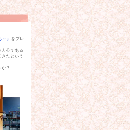
たち～』
をプレ
主人公である
てきたという
うか？