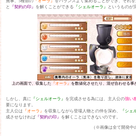
無事、5種類の
『オーラ』
をバランスよく集めることができ、それを
と
『契約の印』
を解くことができる
『シェルオーラ』
というものが
上の画面で、収集した
『オーラ』
を数値化させたり、混ぜ合わせる事
しかし、真に
『シェルオーラ』
を完成させる為には、主人公の
強い
要になります。
主人公は
『オーラ』
を収集しながら登場人物との仲を深め、
『シェ
成させなければ
『契約の印』
を解くことはできないのです。
（※画像は全て開発中