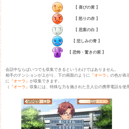
【 喜びの黄 】
【 怒りの赤 】
【 思案の白 】
【 悲しみの青 】
【 恐怖・驚きの紫 】
会話中ならばいつでも収集できるというわけではありません。
相手のテンションが上がり、下の画面のように
『オーラ』
の色が表
に
『オーラ』
が収集できます。
（
『オーラ』
収集には、特殊な力を施された主人公の携帯電話を使