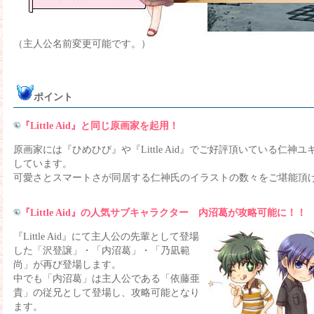
（主人公名前変更可能です。）
ポイント
『Little Aid』と同じ原画家を起用！
原画家には『ひめひび』や『Little Aid』でご好評頂いている仁神
しています。
可愛さとスマートさが同居する仁神氏のイラストの数々をご堪能頂
『Little Aid』の人気サブキャラクター 内沼葛が攻略可能に！！
『Little Aid』にて主人公の先輩として登場
した「沢登譲」・「内沼葛」・「乃凪範
尚」が再び登場します。
中でも「内沼葛」は主人公である「依藤亜
貴」の従兄として登場し、攻略可能となり
ます。