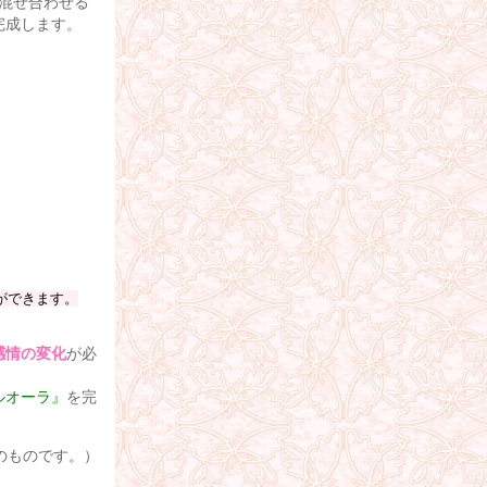
混ぜ合わせる
完成します。
ができます。
感情の変化
が必
ルオーラ』
を完
のものです。）