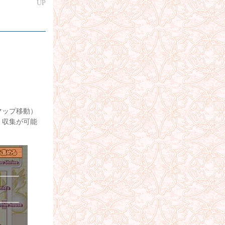
UP
マップ移動）
』
収集が可能