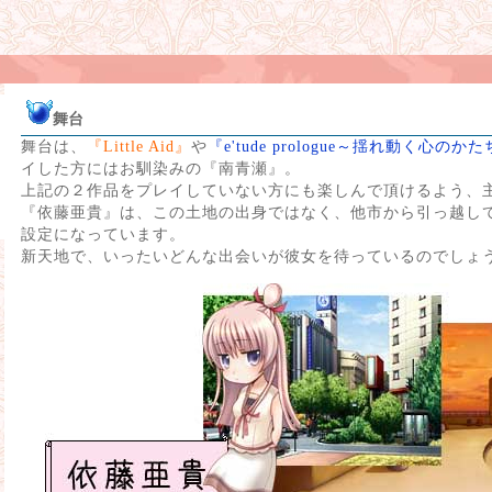
舞台
舞台は、
『Little Aid』
や
『e'tude prologue～揺れ動く心のか
イした方にはお馴染みの『南青瀬』。
上記の２作品をプレイしていない方にも楽しんで頂けるよう、
『依藤亜貴』は、この土地の出身ではなく、他市から引っ越し
設定になっています。
新天地で、いったいどんな出会いが彼女を待っているのでしょ