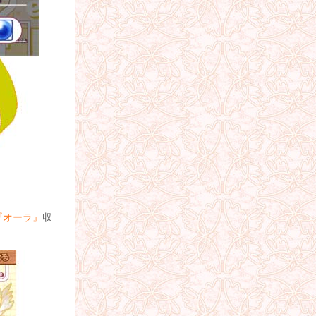
『オーラ』
収