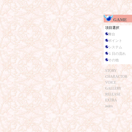
GAME
項目選択
舞台
ポイント
システム
１日の流れ
その他
STORY
CHARACTOR
VOICE
GALLERY
RELEASE
EXTRA
index