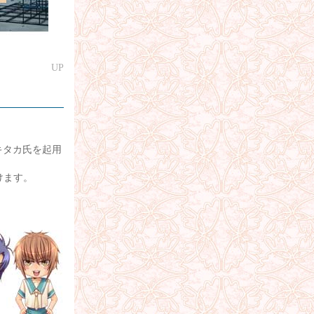
UP
ユキタカ氏を起用
けます。