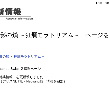
Last Upda
月影の鎖 ～狂爛モラトリアム～ ページ
新
影の鎖 ～狂爛モラトリアム～
ntendo Switch版情報ページ
特典情報 を更新致しました。
アリスNET様・Neowing様 情報を追加）