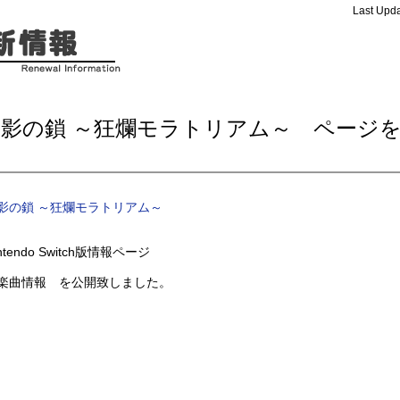
Last Upda
月影の鎖 ～狂爛モラトリアム～ ページ
新
影の鎖 ～狂爛モラトリアム～
ntendo Switch版情報ページ
楽曲情報 を公開致しました。