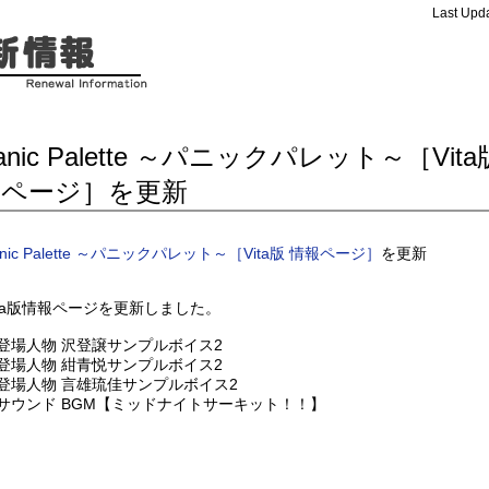
Last Upda
anic Palette ～パニックパレット～［Vit
報ページ］を更新
anic Palette ～パニックパレット～［Vita版 情報ページ］
を更新
ita版情報ページを更新しました。
登場人物 沢登譲サンプルボイス2
登場人物 紺青悦サンプルボイス2
登場人物 言雄琉佳サンプルボイス2
サウンド BGM【ミッドナイトサーキット！！】