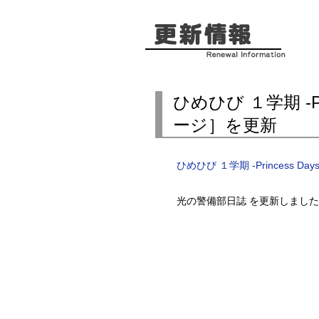
ひめひび １学期 -Pri
ージ］を更新
ひめひび １学期 -Princess Da
光の警備部日誌 を更新しまし