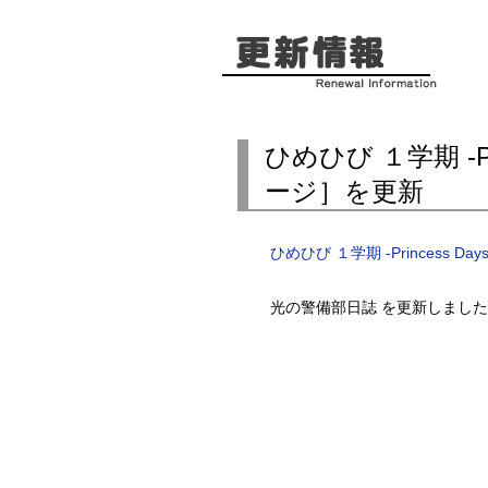
ひめひび １学期 -Pri
ージ］を更新
ひめひび １学期 -Princess Da
光の警備部日誌 を更新しまし