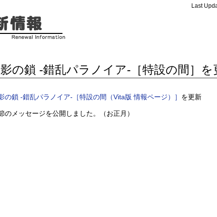
Last Upda
影の鎖 -錯乱パラノイア-［特設の間］を
影の鎖 -錯乱パラノイア-［特設の間（Vita版 情報ページ）］
を更新
節のメッセージを公開しました。（お正月）