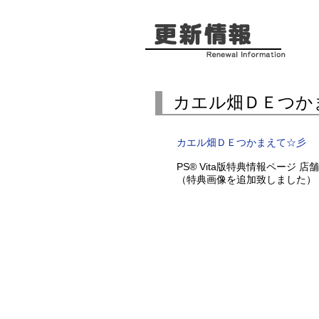
カエル畑ＤＥつか
カエル畑ＤＥつかまえて☆彡
PS® Vita版特典情報ページ 
（特典画像を追加致しました）