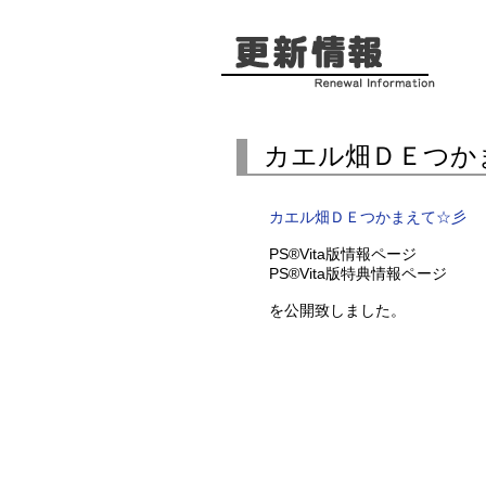
カエル畑ＤＥつか
カエル畑ＤＥつかまえて☆彡
PS®Vita版情報ページ
PS®Vita版特典情報ページ
を公開致しました。