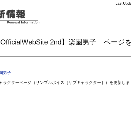
Last Upda
OfficialWebSite 2nd】楽園男子 ページ
新
園男子
ャラクターページ（サンプルボイス［サブキャラクター］）を更新しま
。