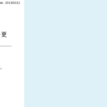
te : 2013/02/12
を更
し