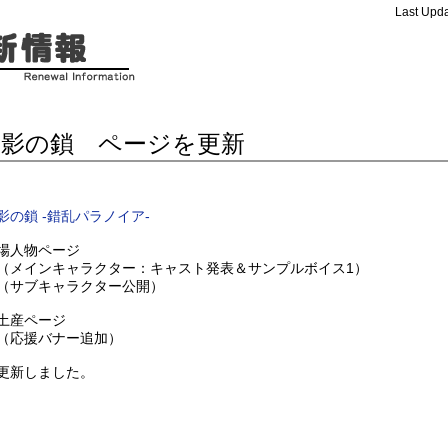
Last Upda
月影の鎖 ページを更新
影の鎖 -錯乱パラノイア-
場人物ページ
メインキャラクター：キャスト発表＆サンプルボイス1）
サブキャラクター公開）
土産ページ
応援バナー追加）
更新しました。