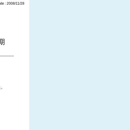
te : 2008/11/28
二学期
た。