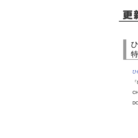
ひ
ひ
『
C
D