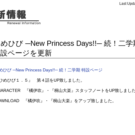
Last Upda
めひび ─New Princess Days!!─ 続！
特設ページを更新
めひび ─New Princess Days!!─ 続！二学期 特設ページ
ひめひび１．５』 第４話をUP致しました。
HARACTER 『橘伊吹』・『桐山大楽』スタッフノートをUP致しまし
OWNLOAD 『橘伊吹』・『桐山大楽』をアップ致しました。