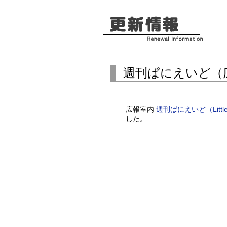
週刊ぱにえいど（
広報室内
週刊ぱにえいど（Little Ai
した。