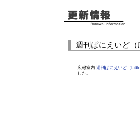
週刊ぱにえいど（
広報室内
週刊ぱにえいど（Little Ai
した。