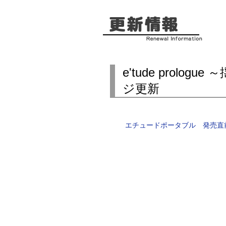
e'tude prolo
ジ更新
エチュードポータブル 発売直