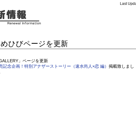
Last Upda
ひめひびページを更新
GALLERY」ページを更新
売記念企画！特別アナザーストーリー（速水尚人×恋 編）
掲載致しまし
。